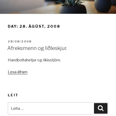
Fara
í
efni
DAY:
28. ÁGÚST, 2008
BIRT:
28/08/2008
Afreksmenn og liðleskjur.
Handboltahetjur og ríkisstjórn.
„Afreksmenn
Lesa áfram
og
liðleskjur.“
LEIT
Leita
Leita
að: