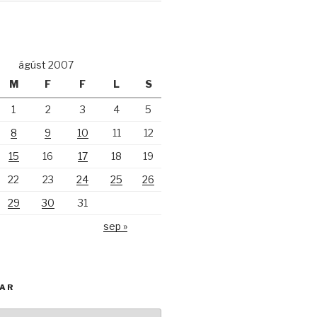
ágúst 2007
M
F
F
L
S
1
2
3
4
5
8
9
10
11
12
15
16
17
18
19
22
23
24
25
26
29
30
31
sep »
KAR