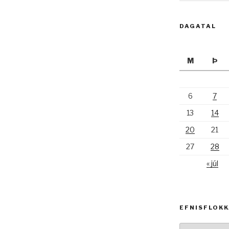
DAGATAL
M
Þ
6
7
13
14
20
21
27
28
« júl
EFNISFLOK
Efnisflokkar