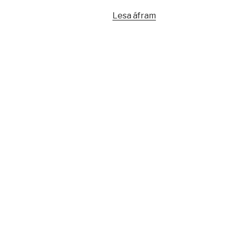
„Einn
Lesa áfram
og
sami
maðurinn?“