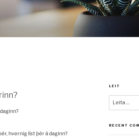
LEIT
rinn?
Leita
að:
á daginn?
RECENT CO
 þér, hvernig líst þér á daginn?