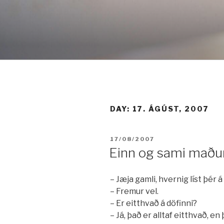
Fara
í
efni
DAY:
17. ÁGÚST, 2007
BIRT:
17/08/2007
Einn og sami maðu
– Jæja gamli, hvernig líst þér 
– Fremur vel.
– Er eitthvað á döfinni?
– Já, það er alltaf eitthvað, en