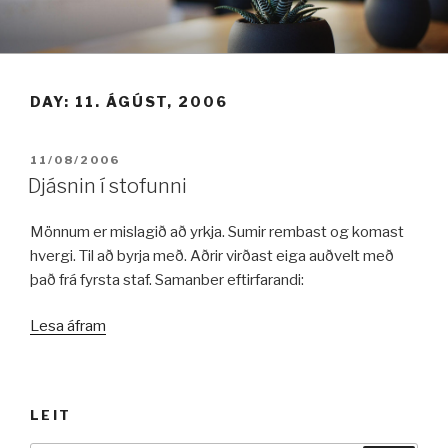
Fara
í
efni
DAY:
11. ÁGÚST, 2006
BIRT:
11/08/2006
Djásnin í stofunni
Mönnum er mislagið að yrkja. Sumir rembast og komast
hvergi. Til að byrja með. Aðrir virðast eiga auðvelt með
það frá fyrsta staf. Samanber eftirfarandi:
„Djásnin
Lesa áfram
í
stofunni“
LEIT