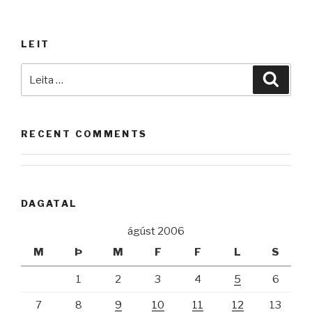
eldhúsið“
LEIT
Leita
Leita
að:
RECENT COMMENTS
DAGATAL
ágúst 2006
M
Þ
M
F
F
L
S
1
2
3
4
5
6
7
8
9
10
11
12
13