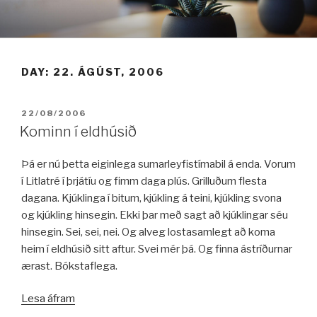
Fara
í
efni
DAY:
22. ÁGÚST, 2006
BIRT:
22/08/2006
Kominn í eldhúsið
Þá er nú þetta eiginlega sumarleyfistímabil á enda. Vorum
í Litlatré í þrjátíu og fimm daga plús. Grilluðum flesta
dagana. Kjúklinga í bitum, kjúkling á teini, kjúkling svona
og kjúkling hinsegin. Ekki þar með sagt að kjúklingar séu
hinsegin. Sei, sei, nei. Og alveg lostasamlegt að koma
heim í eldhúsið sitt aftur. Svei mér þá. Og finna ástríðurnar
ærast. Bókstaflega.
„Kominn
Lesa áfram
í