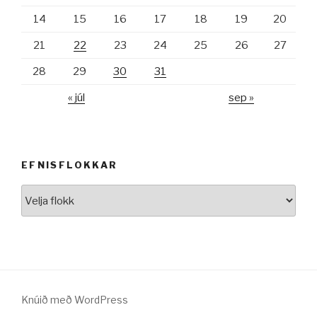
14
15
16
17
18
19
20
21
22
23
24
25
26
27
28
29
30
31
« júl
sep »
EFNISFLOKKAR
Efnisflokkar
Knúið með WordPress