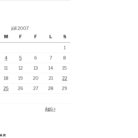
júlí 2007
M
F
F
L
S
1
4
5
6
7
8
11
12
13
14
15
18
19
20
21
22
25
26
27
28
29
ágú »
KAR