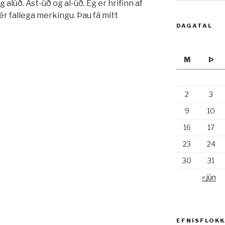
 alúð. Ást-úð og al-úð. Ég er hrifinn af
sér fallega merkingu. Þau fá mitt
DAGATAL
M
Þ
2
3
9
10
16
17
23
24
30
31
« jún
EFNISFLOK