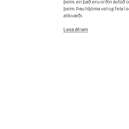
þeim, en það eru orðin ástúð og
þeim. Þau hljóma vel og fela í 
atkvæði.
„Spor
Lesa áfram
eftir
tófu“