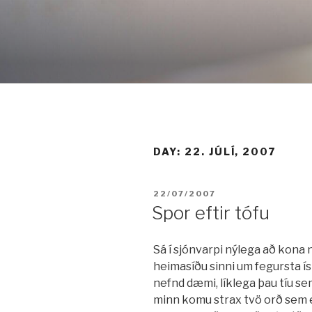
Fara
í
efni
DAY:
22. JÚLÍ, 2007
BIRT:
22/07/2007
Spor eftir tófu
Sá í sjónvarpi nýlega að kona
heimasíðu sinni um fegursta ísl
nefnd dæmi, líklega þau tíu se
minn komu strax tvö orð sem ek