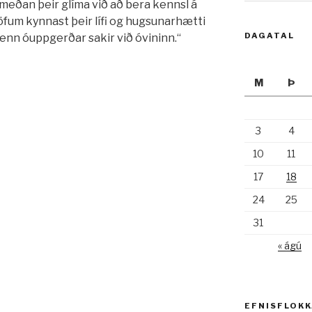
Á meðan þeir glíma við að bera kennsl á
fum kynnast þeir lífi og hugsunarhætti
DAGATAL
nn óuppgerðar sakir við óvininn.“
M
Þ
3
4
10
11
17
18
24
25
31
« ágú
EFNISFLOK