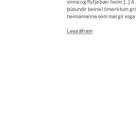
sinna og flytja þær heim. […] 
þúsundir beina í ómerktum grö
heimamanna sem margir eiga e
„Hershöfðingi
Lesa áfram
dauða
hersins“