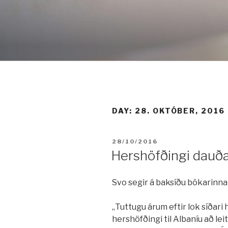
Fara
í
efni
DAY:
28. OKTÓBER, 2016
BIRT:
28/10/2016
Hershöfðingi dauða
Svo segir á baksíðu bókarinna
„Tuttugu árum eftir lok síðari
hershöfðingi til Albaníu að lei