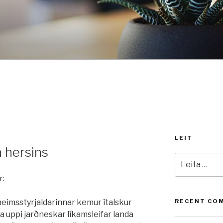
LEIT
 hersins
Leita
að:
r:
 heimsstyrjaldarinnar kemur ítalskur
RECENT CO
ta uppi jarðneskar líkamsleifar landa