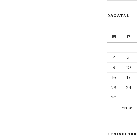
DAGATAL
M
Þ
2
3
9
10
16
17
23
24
30
« mar
EFNISFLOK