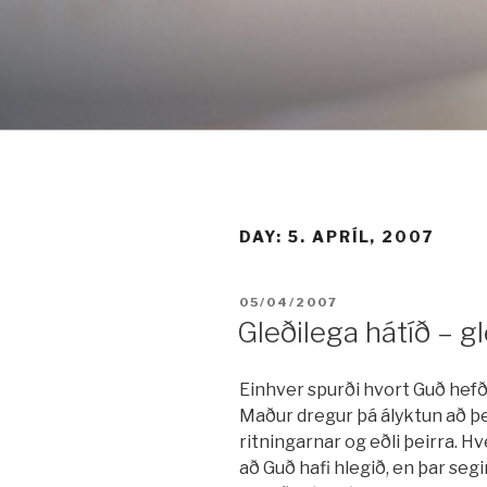
Fara
í
efni
DAY:
5. APRÍL, 2007
BIRT:
05/04/2007
Gleðilega hátíð – g
Einhver spurði hvort Guð hefð
Maður dregur þá ályktun að þei
ritningarnar og eðli þeirra. Hv
að Guð hafi hlegið, en þar segi