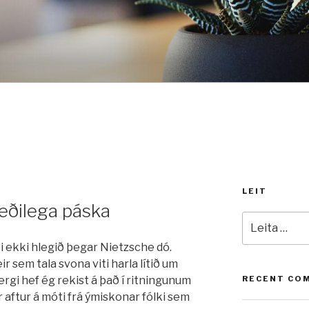
LEIT
leðilega páska
Leita
að:
i ekki hlegið þegar Nietzsche dó.
r sem tala svona viti harla lítið um
ergi hef ég rekist á það í ritningunum
RECENT CO
r aftur á móti frá ýmiskonar fólki sem