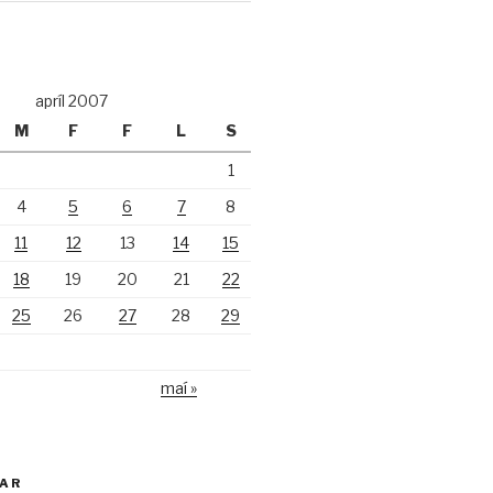
apríl 2007
M
F
F
L
S
1
4
5
6
7
8
11
12
13
14
15
18
19
20
21
22
25
26
27
28
29
maí »
KAR