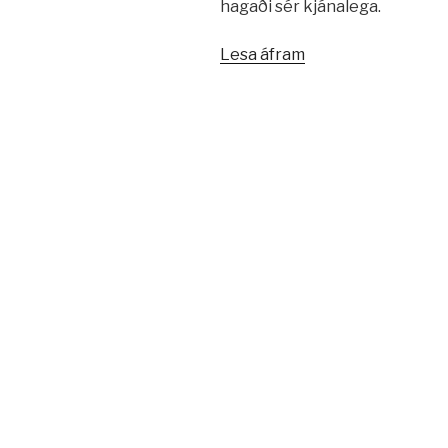
hagaði sér kjánalega.
„Gleðilega
Lesa áfram
hátíð
–
gleðilega
páska“