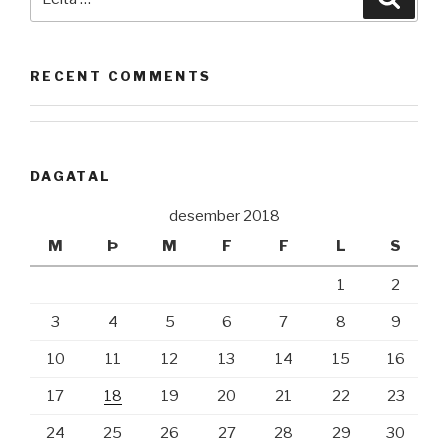
ritninguna.“
að:
RECENT COMMENTS
DAGATAL
desember 2018
M
Þ
M
F
F
L
S
1
2
3
4
5
6
7
8
9
10
11
12
13
14
15
16
17
18
19
20
21
22
23
24
25
26
27
28
29
30