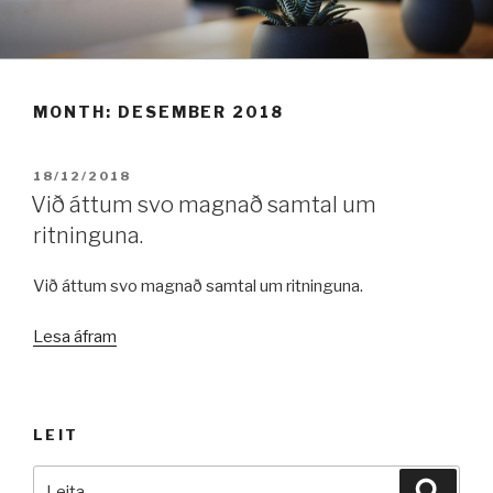
Fara
í
efni
MONTH:
DESEMBER 2018
BIRT:
18/12/2018
Við áttum svo magnað samtal um
ritninguna.
Við áttum svo magnað samtal um ritninguna.
„Við
Lesa áfram
áttum
svo
magnað
LEIT
samtal
um
Leita
Leita